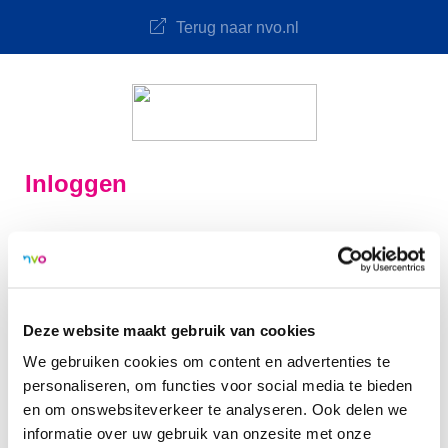
Terug naar nvo.nl
Inloggen
Je kunt niet meer inloggen met je lidnummer. Dit kan
alleen met een geactiveerd e-mailadres. Indien je e-
mailadres nog niet geactiveerd is, kun je deze hieronder
activeren met je lidnummer.
Deze website maakt gebruik van cookies
We gebruiken cookies om content en advertenties te
personaliseren, om functies voor social media te bieden
Lidnummer
en om onswebsiteverkeer te analyseren. Ook delen we
informatie over uw gebruik van onzesite met onze