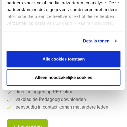
partners voor social media, adverteren en analyse. Deze
Activeren
partnerskunnen deze gegevens combineren met andere
informatie die u aan ze heeftverstrekt of die ze hebben
Inloggen met je e-mailadres
verzameld op basis van uw gebruik van hun services.
Details tonen
Daarom MijnNVO
Via dit platform kun je als lid:
Alle cookies toestaan
toegang krijgen tot exclusieve informatie
Alleen noodzakelijke cookies
je gegevens online wijzigen
direct inloggen op PE Online
vakblad de Pedagoog downloaden
eenvoudig in contact komen met andere leden
Lid worden